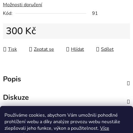
Možnosti doručení
Kód:
91
300 Kč
Měrná cena:
Tisk
Zeptat se
Hlídat
Sdílet
Popis
Diskuze
Hodnocení
Používáme cookies, abychom Vám umožnili pohodlné
prohlížení webu a díky analýze provozu webu neustále
zlepšovali jeho funkce, výkon a použitelnost.
Více
Z