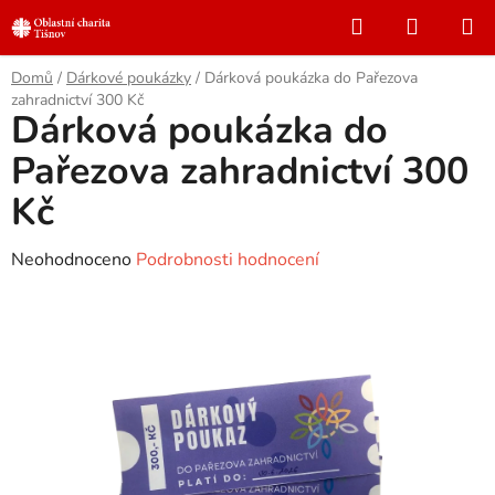
Přejít
Hledat
NÁKUP
na
KOŠÍK
obsah
Domů
/
Dárkové poukázky
/
Dárková poukázka do Pařezova
zahradnictví 300 Kč
Dárková poukázka do
Pařezova zahradnictví 300
Kč
Průměrné
Neohodnoceno
Podrobnosti hodnocení
hodnocení
produktu
je
0,0
z
5
hvězdiček.